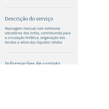
Descrição do serviço
Massagem manual com estímulos
vibratórios dos linfos, contribuindo para
a circulação linfática, oxigenação dos
tecidos e alívio dos líquidos retidos
Informações de contato
R. Conceição do Pará, 946a - Santa Ines,
Belo Horizonte - MG, 31080-020, Brasil
+5531995799754
juliamirapedrosa@gmail.com