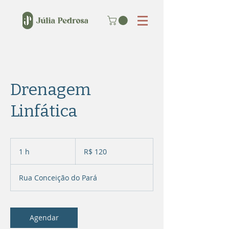
Drenagem
Linfática
120
Reais
1 h
1
R$ 120
brasileiros
Rua Conceição do Pará
Agendar