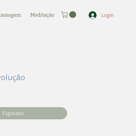
Login
assagem
Meditação
volução
Esgotado